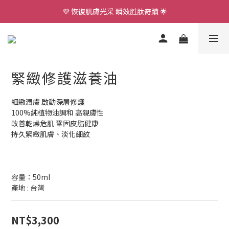
💜 恢復肌膚光采 瞬效胜肽奇蹟 🌟
全店滿$3,000享免運🚛
全店滿$3,000享免運🚛
緊緻修護滋養油
細緻潤膚 啟動深層修護
100%純植物油調和 高親膚性
改善乾燥危肌 鞏固皮脂健康
持久緊緻肌膚、淡化細紋
容量：50ml
產地 : 台灣
NT$3,300