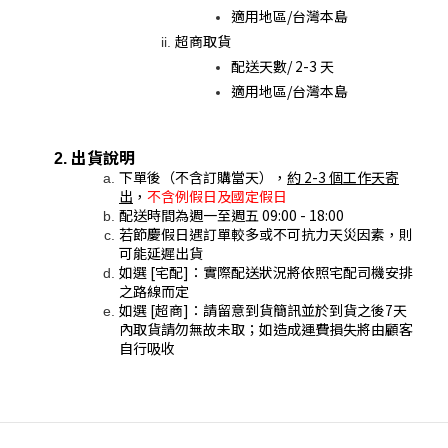
適用地區/台灣本島
超商取貨
配送天數/ 2-3 天
適用地區/台灣本島
出貨說明
下單後（不含訂購當天），
約 2-3 個工作天寄
出
，
不含例假日及國定假日
配送時間為週一至週五 09:00 - 18:00
若節慶假日遇訂單較多或不可抗力天災因素，則
可能延遲出貨
如選 [宅配]：實際配送狀況將依照宅配司機安排
之路線而定
如選 [超商]：請留意到貨簡訊並於到貨之後7天
內取貨請勿無故未取；如造成運費損失將由顧客
自行吸收