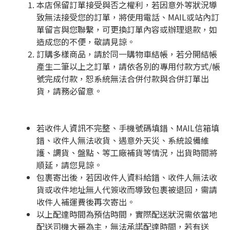
本店保留訂單接受與否之權利，若因意外等狀況導
致無法接受您的訂單，將使用電話、MAIL或站內訂
單留言與您聯繫，可更換訂單內容或辦理退款，如
造成您的不便，敬請見諒。
訂購多樣商品，請於同一購物車結帳，若分開結帳
產生二筆以上之訂單，請依各別的專用付款方式/帳
號完成付款，恕系統無法合併付款與合併訂單出
貨，請務必留意。
若收件人資訊不完整、手機號碼填錯、MAIL信箱填
錯、收件人無法收貨、遇意外天災、系統設備維
護、調貨、盤點、等工廠補貨等情況，出貨時間將
順延，請您見諒。
包裹寄出後，若因收件人資料給錯、收件人無法收
貨或收件地址無人代簽收而導致包裹被退回，需請
收件人補運費後再次寄出。
以上配達時間為預估時間，實際配送狀況需依當地
配送司機大哥為主，無法承諾配達時間，若有送